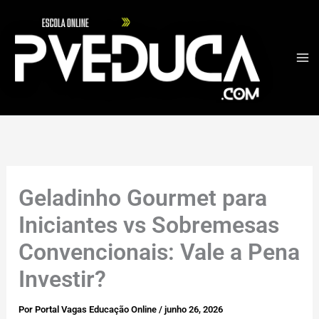
Ir
para
o
conteúdo
Geladinho Gourmet para
Iniciantes vs Sobremesas
Convencionais: Vale a Pena
Investir?
Por
Portal Vagas Educação Online
/
junho 26, 2026