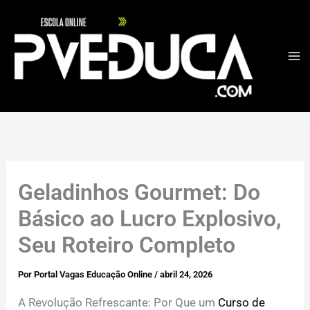
Ir
para
o
conteúdo
Geladinhos Gourmet: Do
Básico ao Lucro Explosivo,
Seu Roteiro Completo
Por
Portal Vagas Educação Online
/
abril 24, 2026
A Revolução Refrescante: Por Que um
Curso de