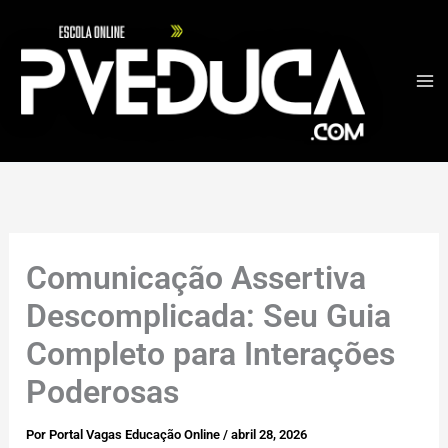
Ir
para
o
conteúdo
Comunicação Assertiva
Descomplicada: Seu Guia
Completo para Interações
Poderosas
Por
Portal Vagas Educação Online
/
abril 28, 2026