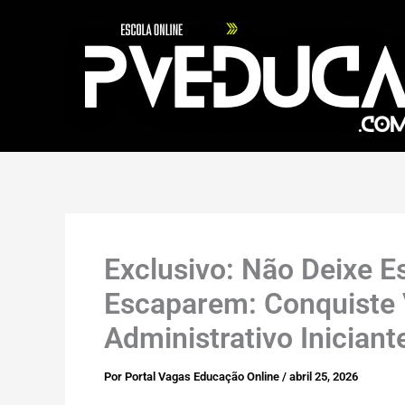
Ir
para
o
conteúdo
Exclusivo: Não Deixe 
Escaparem: Conquiste V
Administrativo Iniciant
Por
Portal Vagas Educação Online
/
abril 25, 2026