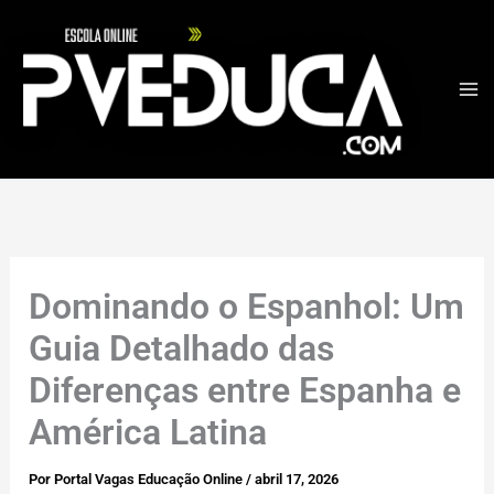
Ir
para
o
conteúdo
Dominando o Espanhol: Um
Guia Detalhado das
Diferenças entre Espanha e
América Latina
Por
Portal Vagas Educação Online
/
abril 17, 2026