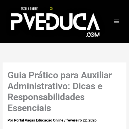
Ir
para
o
conteúdo
Guia Prático para Auxiliar
Administrativo: Dicas e
Responsabilidades
Essenciais
Por
Portal Vagas Educação Online
/
fevereiro 22, 2026