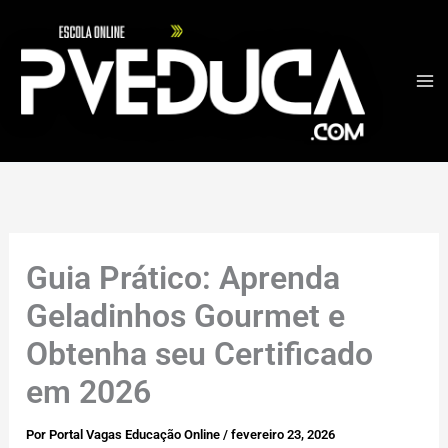
Ir
para
o
conteúdo
Guia Prático: Aprenda
Geladinhos Gourmet e
Obtenha seu Certificado
em 2026
Por
Portal Vagas Educação Online
/
fevereiro 23, 2026