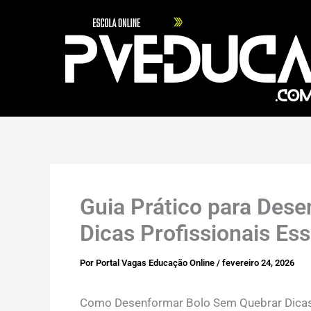
Ir
para
o
conteúdo
Guia Prático para Dese
Dicas Profissionais Ess
Por
Portal Vagas Educação Online
/
fevereiro 24, 2026
Como Desenformar Bolo Sem Quebrar Dicas 