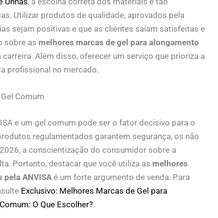
e Unhas
, a escolha correta dos materiais é tão
s. Utilizar produtos de qualidade, aprovados pela
as sejam positivas e que as clientes saiam satisfeitas e
o sobre as
melhores marcas de gel para alongamento
a carreira. Além disso, oferecer um serviço que prioriza a
da profissional no mercado.
s. Gel Comum
ISA e um gel comum pode ser o fator decisivo para o
rodutos regulamentados garantem segurança, os não
2026, a conscientização do consumidor sobre a
a. Portanto, destacar que você utiliza as
melhores
s pela ANVISA
é um forte argumento de venda. Para
nsulte
Exclusivo: Melhores Marcas de Gel para
 Comum: O Que Escolher?
.