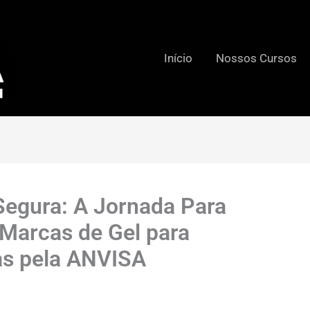
Início
Nossos Cursos
Segura: A Jornada Para
 Marcas de Gel para
s pela ANVISA