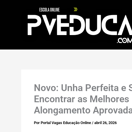
Ir
para
o
conteúdo
Novo: Unha Perfeita e 
Encontrar as Melhores
Alongamento Aprovada
Por
Portal Vagas Educação Online
/
abril 26, 2026