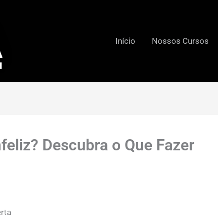
Início
Nossos Cursos
nfeliz? Descubra o Que Fazer
erta