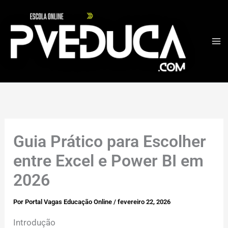
Ir
para
o
conteúdo
Guia Prático para Escolher
entre Excel e Power BI em
2026
Por
Portal Vagas Educação Online
/
fevereiro 22, 2026
Introdução