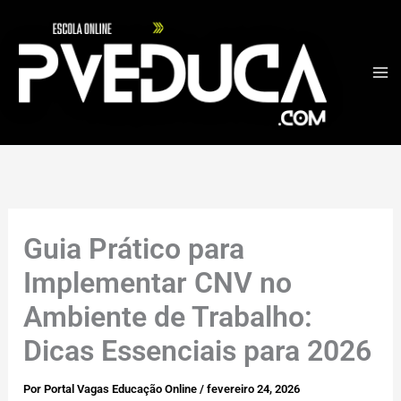
Ir
para
o
conteúdo
Guia Prático para
Implementar CNV no
Ambiente de Trabalho:
Dicas Essenciais para 2026
Por
Portal Vagas Educação Online
/
fevereiro 24, 2026