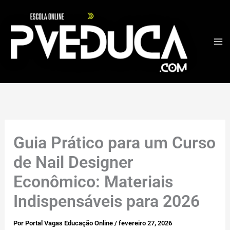
Ir
para
o
conteúdo
Guia Prático para um Curso
de Nail Designer
Econômico: Materiais
Indispensáveis para 2026
Por
Portal Vagas Educação Online
/
fevereiro 27, 2026