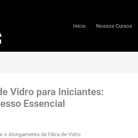
Início
Nossos Cursos
e Vidro para Iniciantes:
esso Essencial
r o Alongamento de Fibra de Vidro