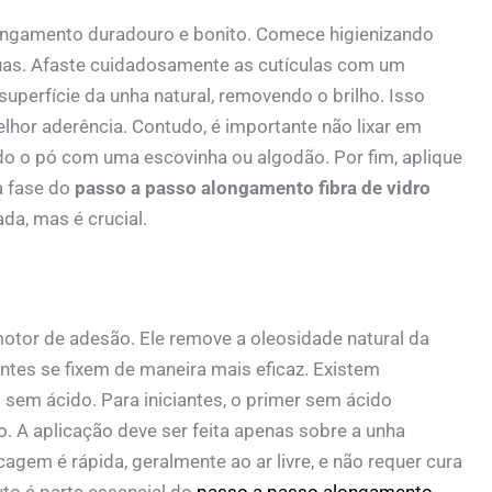
ongamento duradouro e bonito. Comece higienizando
suas. Afaste cuidadosamente as cutículas com um
uperfície da unha natural, removendo o brilho. Isso
lhor aderência. Contudo, é importante não lixar em
odo o pó com uma escovinha ou algodão. Por fim, aplique
a fase do
passo a passo alongamento fibra de vidro
a, mas é crucial.
otor de adesão. Ele remove a oleosidade natural da
tes se fixem de maneira mais eficaz. Existem
o sem ácido. Para iniciantes, o primer sem ácido
 A aplicação deve ser feita apenas sobre a unha
cagem é rápida, geralmente ao ar livre, e não requer cura
to é parte essencial do
passo a passo alongamento