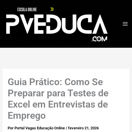
Ir
para
o
conteúdo
Guia Prático: Como Se
Preparar para Testes de
Excel em Entrevistas de
Emprego
Por
Portal Vagas Educação Online
/
fevereiro 21, 2026