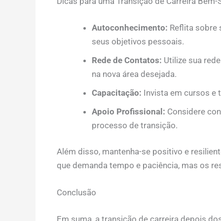
Dicas para uma Transição de Carreira Bem-
Autoconhecimento:
Reflita sobre 
seus objetivos pessoais.
Rede de Contatos:
Utilize sua red
na nova área desejada.
Capacitação:
Invista em cursos e t
Apoio Profissional:
Considere con
processo de transição.
Além disso, mantenha-se positivo e resilien
que demanda tempo e paciência, mas os res
Conclusão
Em suma, a transição de carreira depois do