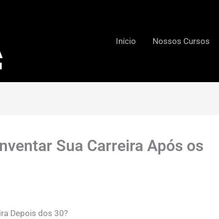
Início
Nossos Cursos
nventar Sua Carreira Após os
ira Depois dos 30?