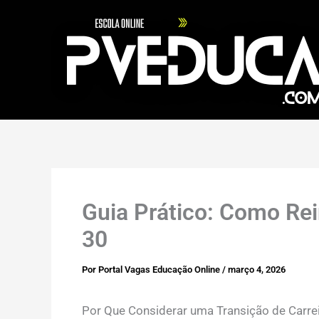
Ir
para
o
conteúdo
Guia Prático: Como Rei
30
Por
Portal Vagas Educação Online
/
março 4, 2026
Por Que Considerar uma Transição de Carre