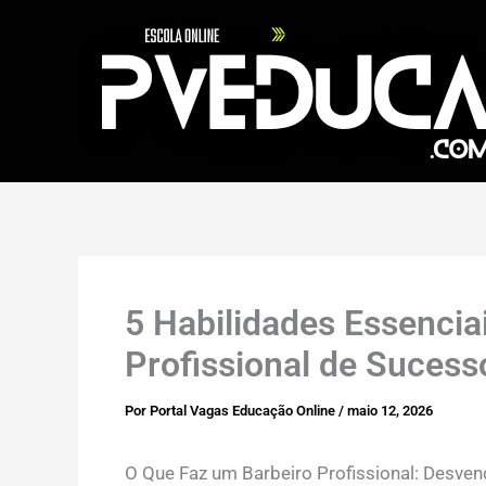
Ir
para
o
conteúdo
5 Habilidades Essencia
Profissional de Sucess
Por
Portal Vagas Educação Online
/
maio 12, 2026
O Que Faz um Barbeiro Profissional: Desvend