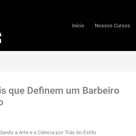
Início
Nossos Cursos
is que Definem um Barbeiro
o
ando a Arte e a Ciência por Trás do Estilo