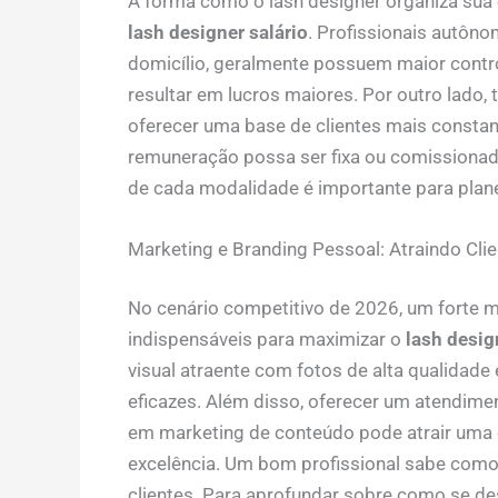
A forma como o lash designer organiza sua
lash designer salário
. Profissionais autôn
domicílio, geralmente possuem maior contro
resultar em lucros maiores. Por outro lado,
oferecer uma base de clientes mais constan
remuneração possa ser fixa ou comissionad
de cada modalidade é importante para planej
Marketing e Branding Pessoal: Atraindo Clie
No cenário competitivo de 2026, um forte 
indispensáveis para maximizar o
lash desig
visual atraente com fotos de alta qualidade
eficazes. Além disso, oferecer um atendiment
em marketing de conteúdo pode atrair uma c
excelência. Um bom profissional sabe como 
clientes. Para aprofundar sobre como se des