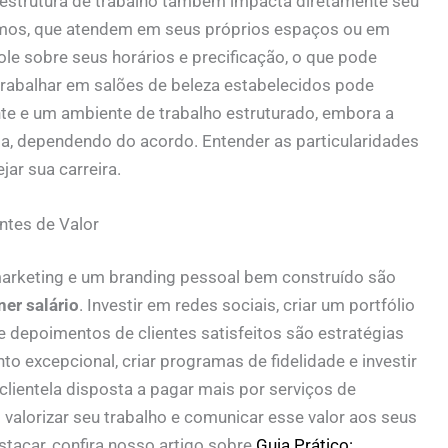
 estrutura de trabalho também impacta diretamente seu
omos, que atendem em seus próprios espaços ou em
le sobre seus horários e precificação, o que pode
 trabalhar em salões de beleza estabelecidos pode
te e um ambiente de trabalho estruturado, embora a
a, dependendo do acordo. Entender as particularidades
ar sua carreira.
ntes de Valor
marketing e um branding pessoal bem construído são
ner salário
. Investir em redes sociais, criar um portfólio
 e depoimentos de clientes satisfeitos são estratégias
o excepcional, criar programas de fidelidade e investir
lientela disposta a pagar mais por serviços de
valorizar seu trabalho e comunicar esse valor aos seus
tacar, confira nosso artigo sobre
Guia Prático: