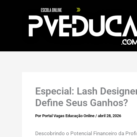
Ir
para
o
conteúdo
Especial: Lash Designe
Define Seus Ganhos?
Por
Portal Vagas Educação Online
/
abril 28, 2026
Descobrindo o Potencial Financeiro da Prof