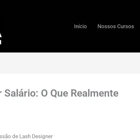
Início
Nossos Cursos
r Salário: O Que Realmente
issão de Lash Designer