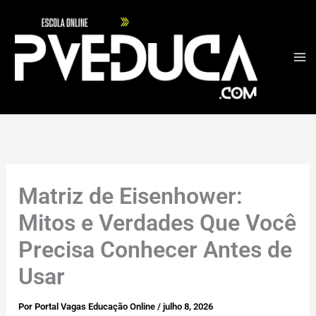
Ir
para
o
conteúdo
Matriz de Eisenhower:
Mitos e Verdades Que Você
Precisa Conhecer Antes de
Usar
Por
Portal Vagas Educação Online
/
julho 8, 2026