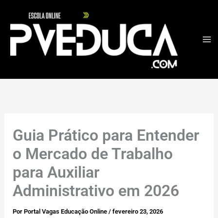
Ir
para
o
conteúdo
Guia Prático para Entender
o Mercado de Trabalho
para Auxiliar
Administrativo em 2026
Por
Portal Vagas Educação Online
/
fevereiro 23, 2026