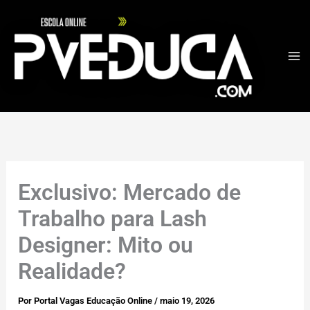
Ir
para
o
conteúdo
Exclusivo: Mercado de
Trabalho para Lash
Designer: Mito ou
Realidade?
Por
Portal Vagas Educação Online
/
maio 19, 2026