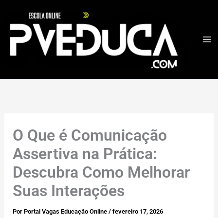
Ir
para
o
conteúdo
O Que é Comunicação
Assertiva na Prática:
Descubra Como Melhorar
Suas Interações
Por
Portal Vagas Educação Online
/
fevereiro 17, 2026