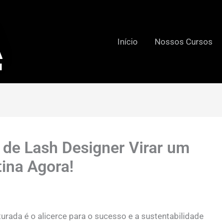
Início
Nossos Cursos
 de Lash Designer Virar um
ina Agora!
rada é o alicerce para o sucesso e a sustentabilidade