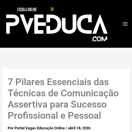
Ir
para
o
conteúdo
7 Pilares Essenciais das
Técnicas de Comunicação
Assertiva para Sucesso
Profissional e Pessoal
Por
Portal Vagas Educação Online
/
abril 18, 2026