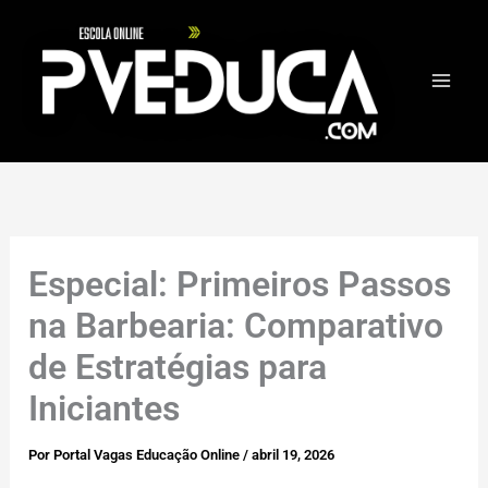
Ir
para
o
conteúdo
Especial: Primeiros Passos
na Barbearia: Comparativo
de Estratégias para
Iniciantes
Por
Portal Vagas Educação Online
/
abril 19, 2026