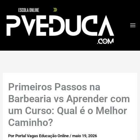
Ir
para
o
conteúdo
Primeiros Passos na
Barbearia vs Aprender com
um Curso: Qual é o Melhor
Caminho?
Por
Portal Vagas Educação Online
/
maio 19, 2026