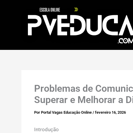
Ir
para
o
conteúdo
Problemas de Comunic
Superar e Melhorar a D
Por
Portal Vagas Educação Online
/
fevereiro 16, 2026
Introdução