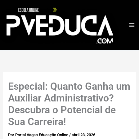
Ir
para
o
conteúdo
Especial: Quanto Ganha um
Auxiliar Administrativo?
Descubra o Potencial de
Sua Carreira!
Por
Portal Vagas Educação Online
/
abril 23, 2026