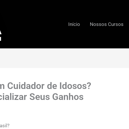
Início
Nossos Cursos
 Cuidador de Idosos?
cializar Seus Ganhos
sil?