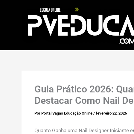
Ir
para
o
conteúdo
Guia Prático 2026: Qu
Destacar Como Nail Des
Por
Portal Vagas Educação Online
/
fevereiro 22, 2026
Quanto Ganha uma Nail Designer Iniciante