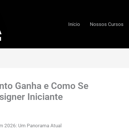
Início
Nossos Cursos
anto Ganha e Como Se
igner Iniciante
 em 2026: Um Panorama Atual