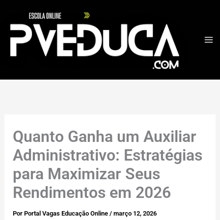
Ir
para
o
conteúdo
Quanto Ganha um Auxiliar
Administrativo: Estratégias
para Maximizar Seus
Rendimentos em 2026
Por
Portal Vagas Educação Online
/
março 12, 2026