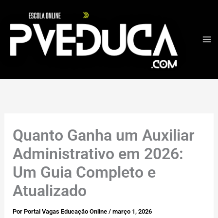
Ir
para
o
conteúdo
Quanto Ganha um Auxiliar
Administrativo em 2026:
Um Guia Completo e
Atualizado
Por
Portal Vagas Educação Online
/
março 1, 2026