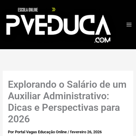
Ir
para
o
conteúdo
Explorando o Salário de um
Auxiliar Administrativo:
Dicas e Perspectivas para
2026
Por
Portal Vagas Educação Online
/
fevereiro 26, 2026