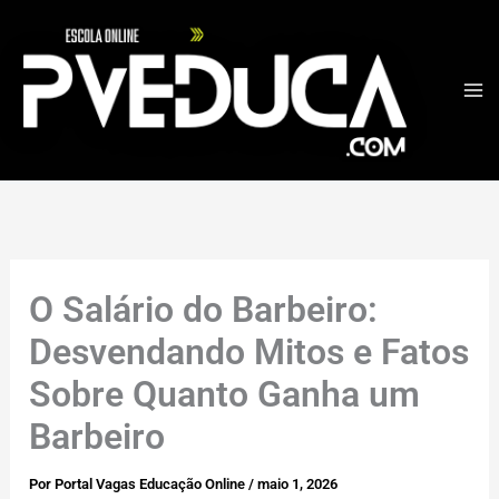
Ir
para
o
conteúdo
O Salário do Barbeiro:
Desvendando Mitos e Fatos
Sobre Quanto Ganha um
Barbeiro
Por
Portal Vagas Educação Online
/
maio 1, 2026