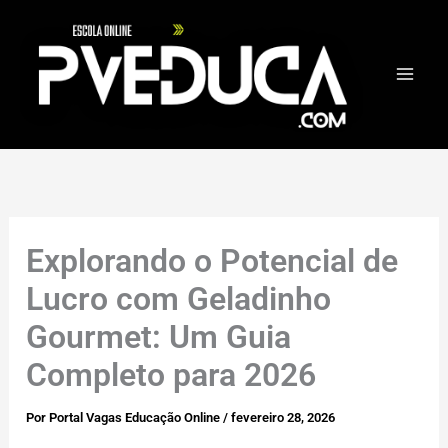
Ir
para
o
conteúdo
Explorando o Potencial de
Lucro com Geladinho
Gourmet: Um Guia
Completo para 2026
Por
Portal Vagas Educação Online
/
fevereiro 28, 2026