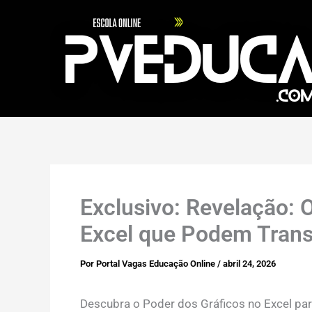
Ir
para
o
conteúdo
Exclusivo: Revelação: 
Excel que Podem Tran
Por
Portal Vagas Educação Online
/
abril 24, 2026
Descubra o Poder dos Gráficos no Excel par