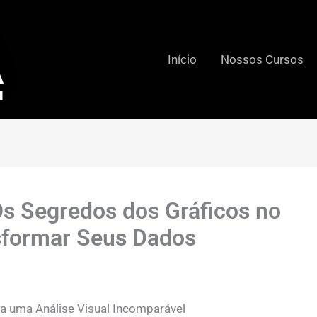
Início
Nossos Cursos
Os Segredos dos Gráficos no
sformar Seus Dados
a uma Análise Visual Incomparável