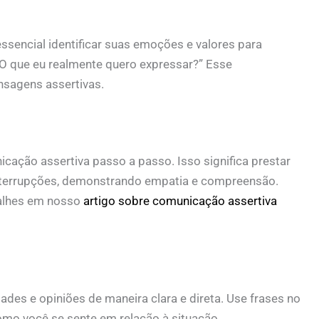
ssencial identificar suas emoções e valores para
“O que eu realmente quero expressar?” Esse
nsagens assertivas.
cação assertiva passo a passo. Isso significa prestar
interrupções, demonstrando empatia e compreensão.
talhes em nosso
artigo sobre comunicação assertiva
des e opiniões de maneira clara e direta. Use frases no
como você se sente em relação à situação.