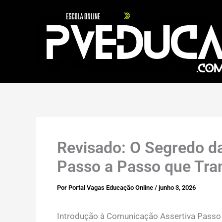
Ir
para
o
conteúdo
Revisado: O Segredo d
Passo a Passo que Tra
Por
Portal Vagas Educação Online
/
junho 3, 2026
Introdução à Comunicação Assertiva Passo