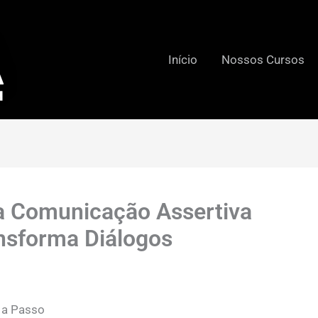
Início
Nossos Cursos
a Comunicação Assertiva
nsforma Diálogos
 a Passo