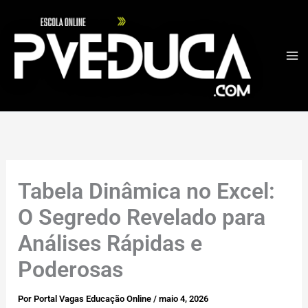
Ir
para
o
conteúdo
Tabela Dinâmica no Excel:
O Segredo Revelado para
Análises Rápidas e
Poderosas
Por
Portal Vagas Educação Online
/
maio 4, 2026