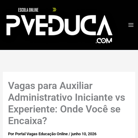
Ir
para
o
conteúdo
Vagas para Auxiliar
Administrativo Iniciante vs
Experiente: Onde Você se
Encaixa?
Por
Portal Vagas Educação Online
/
junho 10, 2026