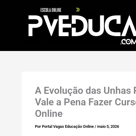
Ir
para
o
conteúdo
A Evolução das Unhas 
Vale a Pena Fazer Cur
Online
Por
Portal Vagas Educação Online
/
maio 5, 2026