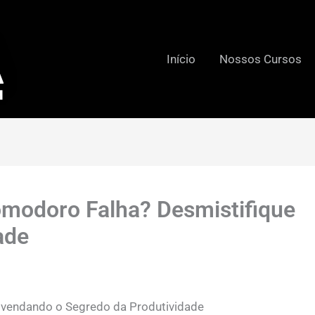
Início
Nossos Cursos
omodoro Falha? Desmistifique
ade
endando o Segredo da Produtividade