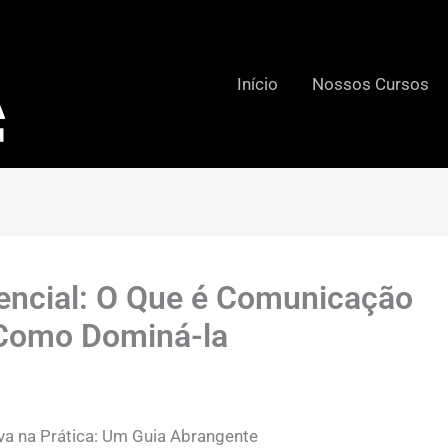
Início
Nossos Cursos
sencial: O Que é Comunicação
e Como Dominá-la
a na Prática: Um Guia Abrangente