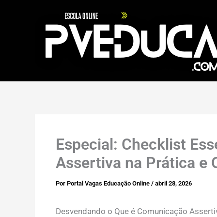
Ir
para
o
conteúdo
Especial: Checklist Es
Assertiva na Prática 
Por
Portal Vagas Educação Online
/
abril 28, 2026
Desvendando o Que é Comunicação Assertiv