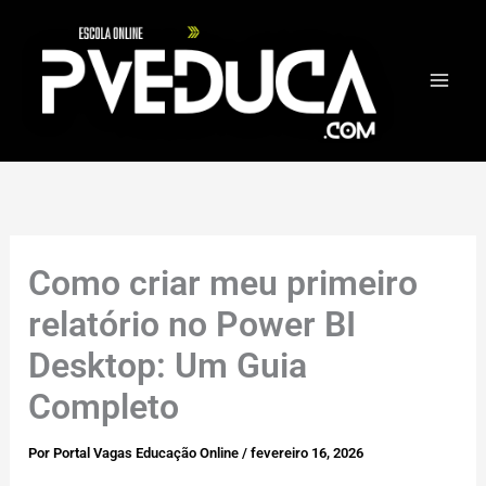
Ir
para
o
conteúdo
Como criar meu primeiro
relatório no Power BI
Desktop: Um Guia
Completo
Por
Portal Vagas Educação Online
/
fevereiro 16, 2026