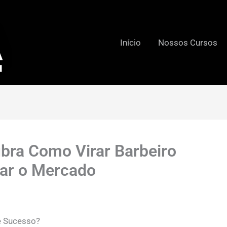
Início
Nossos Cursos
bra Como Virar Barbeiro
tar o Mercado
e Sucesso?