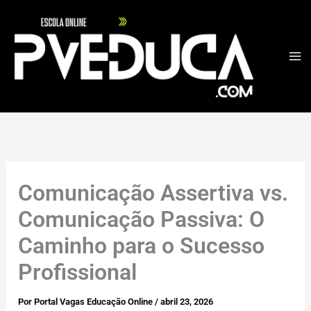
Ir
para
o
conteúdo
Comunicação Assertiva vs.
Comunicação Passiva: O
Caminho para o Sucesso
Profissional
Por
Portal Vagas Educação Online
/
abril 23, 2026