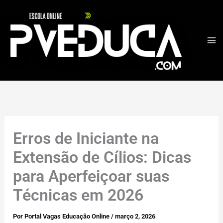
Ir
para
o
conteúdo
Erros de Iniciante na
Extensão de Cílios: Dicas
para Aperfeiçoar suas
Técnicas em 2026
Por
Portal Vagas Educação Online
/
março 2, 2026