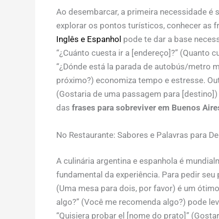
Ao desembarcar, a primeira necessidade é se
explorar os pontos turísticos, conhecer as f
Inglês e Espanhol
pode te dar a base necessá
“¿Cuánto cuesta ir a [endereço]?” (Quanto c
“¿Dónde está la parada de autobús/metro m
próximo?) economiza tempo e estresse. Outra 
(Gostaria de uma passagem para [destino])
das
frases para sobreviver em Buenos Air
No Restaurante: Sabores e Palavras para De
A culinária argentina e espanhola é mundial
fundamental da experiência. Para pedir seu 
(Uma mesa para dois, por favor) é um ótim
algo?” (Você me recomenda algo?) pode levar
“Quisiera probar el [nome do prato]” (Gostar