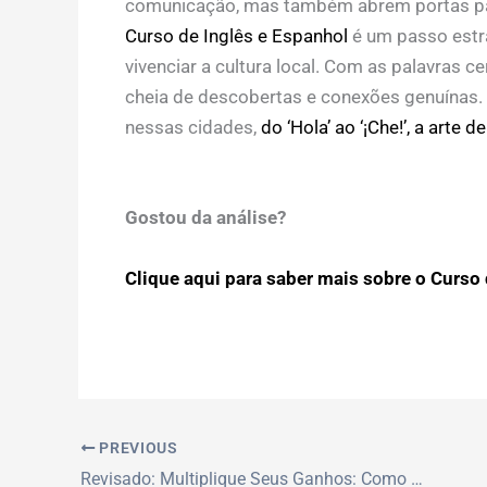
comunicação, mas também abrem portas par
Curso de Inglês e Espanhol
é um passo estra
vivenciar a cultura local. Com as palavras c
cheia de descobertas e conexões genuínas.
nessas cidades,
do ‘Hola’ ao ‘¡Che!’, a arte de
Gostou da análise?
Clique aqui para saber mais sobre o Curso d
PREVIOUS
Revisado: Multiplique Seus Ganhos: Como Calcular o Preço de Venda do Bolo Caseiro Planilha com Precisão