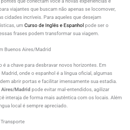
 pontes que conectam você a novas experiências e
 para viajantes que buscam não apenas se locomover,
cidades incríveis. Para aqueles que desejam
ísticas, um
Curso de Inglês e Espanhol
pode ser o
 essas frases podem transformar sua viagem.
em Buenos Aires/Madrid
 é a chave para desbravar novos horizontes. Em
adrid, onde o espanhol é a língua oficial, algumas
em abrir portas e facilitar imensamente sua estadia.
 Aires/Madrid
pode evitar mal-entendidos, agilizar
cê interaja de forma mais autêntica com os locais. Além
íngua local é sempre apreciado.
 Transporte