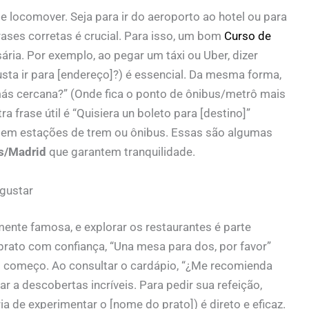
 locomover. Seja para ir do aeroporto ao hotel ou para
rases corretas é crucial. Para isso, um bom
Curso de
ria. Por exemplo, ao pegar um táxi ou Uber, dizer
usta ir para [endereço]?) é essencial. Da mesma forma,
ás cercana?” (Onde fica o ponto de ônibus/metrô mais
frase útil é “Quisiera un boleto para [destino]”
 em estações de trem ou ônibus. Essas são algumas
es/Madrid
que garantem tranquilidade.
gustar
mente famosa, e explorar os restaurantes é parte
prato com confiança, “Una mesa para dos, por favor”
o começo. Ao consultar o cardápio, “¿Me recomienda
 a descobertas incríveis. Para pedir sua refeição,
ia de experimentar o [nome do prato]) é direto e eficaz.