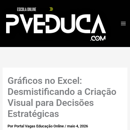
Ir
para
o
conteúdo
Gráficos no Excel:
Desmistificando a Criação
Visual para Decisões
Estratégicas
Por
Portal Vagas Educação Online
/
maio 4, 2026