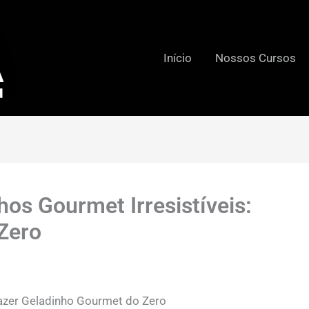
Início
Nossos Cursos
hos Gourmet Irresistíveis:
Zero
azer Geladinho Gourmet do Zero