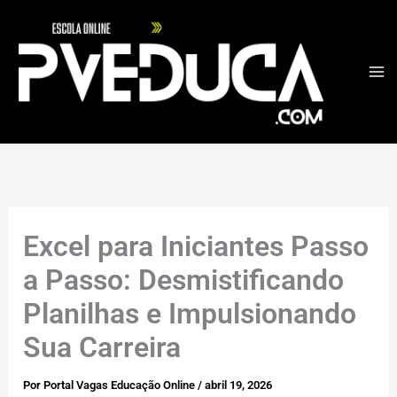
Ir
para
o
conteúdo
Excel para Iniciantes Passo
a Passo: Desmistificando
Planilhas e Impulsionando
Sua Carreira
Por
Portal Vagas Educação Online
/
abril 19, 2026